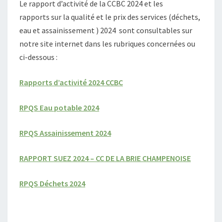
Le rapport d’activité de la CCBC 2024 et les
O
R
rapports sur la qualité et le prix des services (déchets,
T
eau et assainissement ) 2024 sont consultables sur
S
notre site internet dans les rubriques concernées ou
D
ci-dessous :
’
A
C
Rapports d’activité 2024 CCBC
T
I
RPQS Eau potable 2024
V
I
RPQS Assainissement 2024
T
É
S
RAPPORT SUEZ 2024 – CC DE LA BRIE CHAMPENOISE
D
E
RPQS Déchets 2024
S
S
E
R