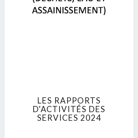
L
LES RAPPORTS
E
S
D’ACTIVITÉS DES
R
SERVICES 2024
A
P
P