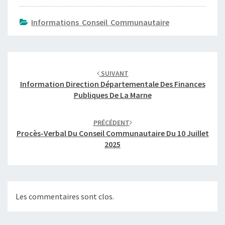
V
Informations Conseil Communautaire
I
C
E
Navigation
S
2
d'article
SUIVANT
0
Information Direction Départementale Des Finances
2
Publiques De La Marne
4
PRÉCÉDENT
Procès-Verbal Du Conseil Communautaire Du 10 Juillet
2025
Les commentaires sont clos.