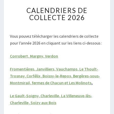
C
CALENDRIERS DE
A
L
COLLECTE 2026
E
N
D
Vous pouvez télécharger les calendriers de collecte
R
pour l’année 2026 en cliquant sur les liens ci-dessous :
I
E
R
Corrobert, Margny, Verdon
S
D
Fromentières, Janvilliers, Vauchamps, Le Thoult-
E
Trosnay, Corfélix, Boissy-le-Repos, Bergères-sous-
C
Montmirail, fermes de Chacun et Les Molinots
O
,
L
L
Le Gault-Soigny, Charleville, La Villeneuve-lès-
E
Charleville, Soizy aux Bois
C
T