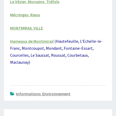
Le Vézier, Morsains, Tréfols
E
2
0
Mécringes, Rieux
2
6
MONTMIRAIL VILLE
Hameaux de Montmirail
(Hautefeuille, L’Echelle-le-
Franc, Montcoupot, Mondant, Fontaine-Essart,
Courcelles, Le Saussat, Roussat, Courbetaux,
Maclaunay)
Informations Environnement
Navigation