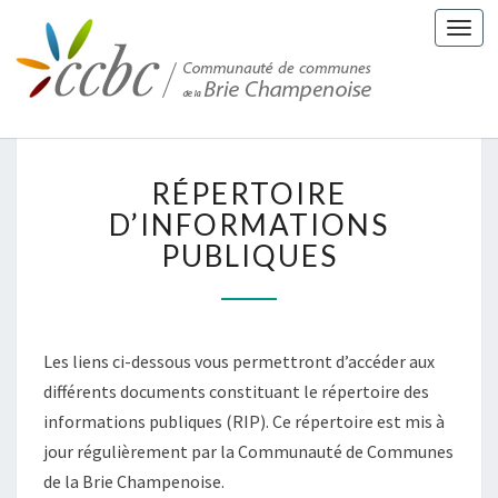
Togg
navi
R
RÉPERTOIRE
É
P
D’INFORMATIONS
E
PUBLIQUES
R
T
O
I
Les liens ci-dessous vous permettront d’accéder aux
R
E
différents documents constituant le répertoire des
D
informations publiques (RIP). Ce répertoire est mis à
’
jour régulièrement par la Communauté de Communes
I
de la Brie Champenoise.
N