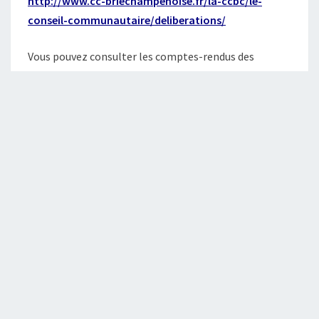
http://www.cc-briechampenoise.fr/la-ccbc/le-
conseil-communautaire/deliberations/
Vous pouvez consulter les comptes-rendus des
conseils communautaires, sont consultables via
l’onglet comptes-rendus ou en cliquant sur le lien
suivant :
http://www.cc-briechampenoise.fr/la-
ccbc/le-conseil-communautaire/comptes-rendus/
Les rapports d’activités de la
CCBC :
Rapport d’activités 2022
Rapport d’activités 2023
Rapports d’activité 2024