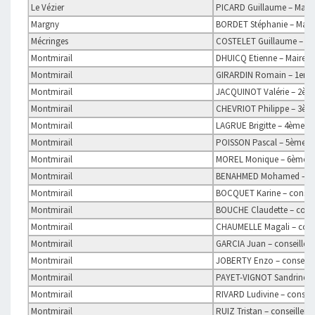
Le Vézier
PICARD Guillaume – Maire
Margny
BORDET Stéphanie – Mair
Mécringes
COSTELET Guillaume – Ma
Montmirail
DHUICQ Etienne – Maire et
Montmirail
GIRARDIN Romain – 1er ad
Montmirail
JACQUINOT Valérie – 2ème
Montmirail
CHEVRIOT Philippe – 3ème
Montmirail
LAGRUE Brigitte – 4ème ad
Montmirail
POISSON Pascal – 5ème ad
Montmirail
MOREL Monique – 6ème ad
Montmirail
BENAHMED Mohamed – con
Montmirail
BOCQUET Karine – conseil
Montmirail
BOUCHE Claudette – conse
Montmirail
CHAUMELLE Magali – conse
Montmirail
GARCIA Juan – conseiller e
Montmirail
JOBERTY Enzo – conseille
Montmirail
PAYET-VIGNOT Sandrine – 
Montmirail
RIVARD Ludivine – conseil
Montmirail
RUIZ Tristan – conseiller