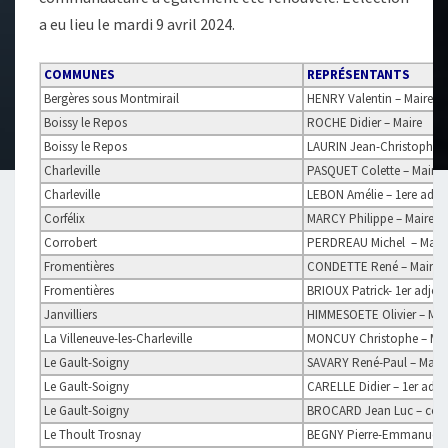
a eu lieu le mardi 9 avril 2024.
COMMUNES
REPRÉSENTANTS
Bergères sous Montmirail
HENRY Valentin – Maire
Boissy le Repos
ROCHE Didier – Maire
Boissy le Repos
LAURIN Jean-Christophe – 
Charleville
PASQUET Colette – Maire e
Charleville
LEBON Amélie – 1ere adjoi
Corfélix
MARCY Philippe – Maire et
Corrobert
PERDREAU Michel – Mair
Fromentières
CONDETTE René – Maire et
Fromentières
BRIOUX Patrick- 1er adjoin
Janvilliers
HIMMESOETE Olivier – Mai
La Villeneuve-les-Charleville
MONCUY Christophe – Mai
Le Gault-Soigny
SAVARY René-Paul – Maire
Le Gault-Soigny
CARELLE Didier – 1er adjo
Le Gault-Soigny
BROCARD Jean Luc – consei
Le Thoult Trosnay
BEGNY Pierre-Emmanuel –