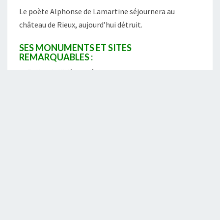
Le poète Alphonse de Lamartine séjournera au
château de Rieux, aujourd’hui détruit.
SES MONUMENTS ET SITES
REMARQUABLES :
Eglise du XIIIème siècle
Son choeur est classé aux monuments historiques.
Saint Laurent est le patron des pauvres de cette
église. On peut la visiter lors des journées du