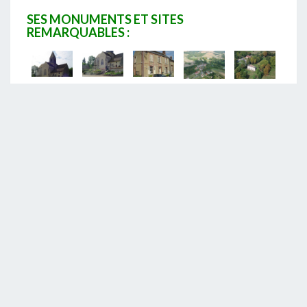
SES MONUMENTS ET SITES
REMARQUABLE
S :
• L’église Saint-Nicolas du Thoult – ancien Prieuré
Clunisien Notre Dame (statue de la Vierge à l’Enfant)
• Le château du Thoult. Situé dans le village du Thoult-
Trosnay, il date du XVIIe siècle.
• Le Petit Morin
Vos communes