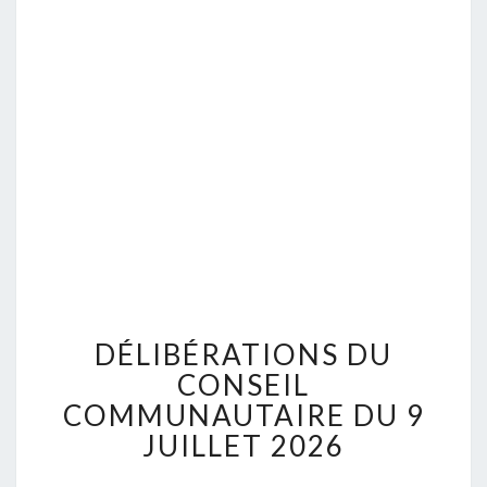
D
DÉLIBÉRATIONS DU
É
L
CONSEIL
I
COMMUNAUTAIRE DU 9
B
JUILLET 2026
É
R