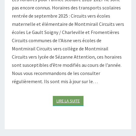
L
E
pas encore connus. Horaires des transports scolaires
E
S
rentrée de septembre 2025 : Circuits vers écoles
T
T
–
R
maternelle et élémentaire de Montmirail Circuits vers
A
A
écoles Le Gault Soigny / Charleville et Fromentières
O
N
Circuits communes de l’Aisne vers écoles de
Û
S
Montmirail Circuits vers collège de Montmirail
T
P
2
O
Circuits vers lycée de Sézanne Attention, ces horaires
0
R
sont susceptibles d’être modifiés au cours de l’année.
2
T
Nous vous recommandons de les consulter
6
S
régulièrement. Ils sont mis à jour sur le…
S
C
O
LIRE LA SUITE
LIRE LA SUITE
L
A
I
R
E