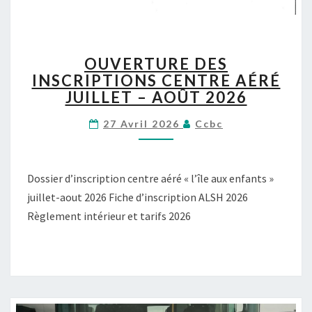
A
I
R
E
O
OUVERTURE DES
2
U
0
INSCRIPTIONS CENTRE AÉRÉ
V
2
JUILLET – AOÛT 2026
E
6
R
/
27 Avril 2026
Ccbc
T
2
U
0
R
2
E
Dossier d’inscription centre aéré « l’île aux enfants »
7
D
juillet-aout 2026 Fiche d’inscription ALSH 2026
E
Règlement intérieur et tarifs 2026
S
I
N
S
C
R
I