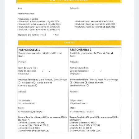
S
C
O
L
A
I
R
E
–
R
E
N
T
R
É
E
S
C
O
L