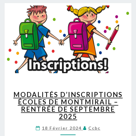
S
–
A
N
N
É
E
S
C
O
L
A
I
R
M
MODALITÉS D’INSCRIPTIONS
E
O
2
ÉCOLES DE MONTMIRAIL –
D
0
RENTRÉE DE SEPTEMBRE
A
2
L
2025
5
I
/
T
18 Février 2024
Ccbc
2
É