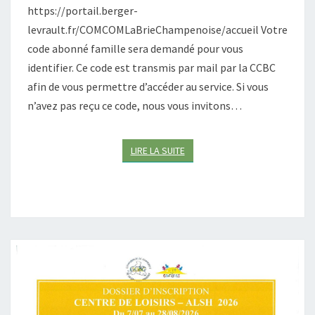
https://portail.berger-
P
T
levrault.fr/COMCOMLaBrieChampenoise/accueil Votre
I
code abonné famille sera demandé pour vous
O
identifier. Ce code est transmis par mail par la CCBC
N
afin de vous permettre d’accéder au service. Si vous
À
L
n’avez pas reçu ce code, nous vous invitons…
A
R
LIRE LA SUITE
LIRE LA SUITE
E
S
T
A
U
R
A
T
I
O
N