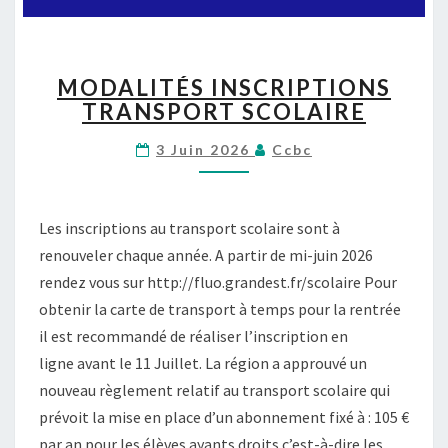
S
2
0
M
MODALITÉS INSCRIPTIONS
2
O
6
TRANSPORT SCOLAIRE
D
-
A
2
3 Juin 2026
Ccbc
L
0
I
2
T
7
É
Les inscriptions au transport scolaire sont à
S
renouveler chaque année. A partir de mi-juin 2026
I
rendez vous sur http://fluo.grandest.fr/scolaire Pour
N
S
obtenir la carte de transport à temps pour la rentrée
C
il est recommandé de réaliser l’inscription en
R
ligne avant le 11 Juillet. La région a approuvé un
I
nouveau règlement relatif au transport scolaire qui
P
prévoit la mise en place d’un abonnement fixé à : 105 €
T
I
par an pour les élèves ayants droits c’est-à-dire les