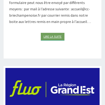
L
formulaire peut nous être envoyé par différents
A
moyens : par mail à l’adresse suivante : accueil@cc-
I
briechampenoise.fr par courrier remis dans notre
R
boite aux lettres remis en main propre à l’accueil…
E
E
T
LIRE LA SUITE
LIRE LA SUITE
C
E
N
T
R
E
D
E
L
O
I
S
I
R