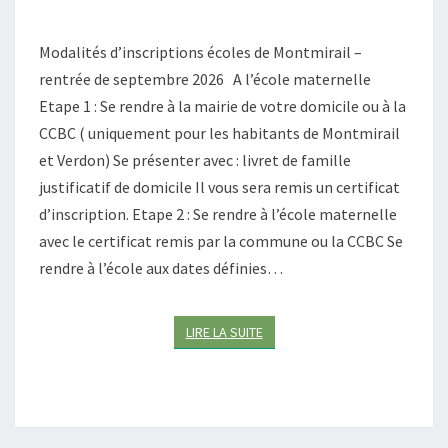
0
S
2
D
Modalités d’inscriptions écoles de Montmirail –
6
’
rentrée de septembre 2026 A l’école maternelle
I
Etape 1 : Se rendre à la mairie de votre domicile ou à la
N
S
CCBC ( uniquement pour les habitants de Montmirail
C
et Verdon) Se présenter avec : livret de famille
R
justificatif de domicile Il vous sera remis un certificat
I
d’inscription. Etape 2 : Se rendre à l’école maternelle
P
T
avec le certificat remis par la commune ou la CCBC Se
I
rendre à l’école aux dates définies…
O
N
S
LIRE LA SUITE
LIRE LA SUITE
É
C
O
L
E