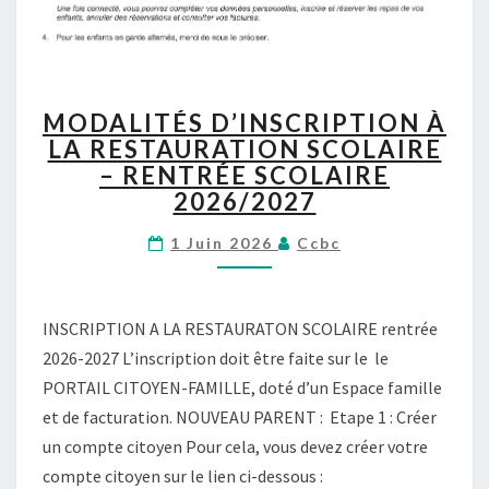
M
MODALITÉS D’INSCRIPTION À
O
LA RESTAURATION SCOLAIRE
D
– RENTRÉE SCOLAIRE
A
L
2026/2027
I
T
1 Juin 2026
Ccbc
É
S
D
INSCRIPTION A LA RESTAURATON SCOLAIRE rentrée
’
2026-2027 L’inscription doit être faite sur le le
I
PORTAIL CITOYEN-FAMILLE, doté d’un Espace famille
N
S
et de facturation. NOUVEAU PARENT : Etape 1 : Créer
C
un compte citoyen Pour cela, vous devez créer votre
R
compte citoyen sur le lien ci-dessous :
I