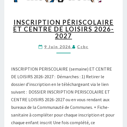
I
INSCRIPTION PÉRISCOLAIRE
N
ET CENTRE DE LOISIRS 2026-
S
2027
C
R
9 Juin 2026
Ccbc
I
P
T
I
INSCRIPTION PERISCOLAIRE (semaine) ET CENTRE
O
DE LOISIRS 2026-2027 : Démarches : 1) Retirer le
N
dossier d’inscription en le téléchargeant via le lien
P
É
suivant : DOSSIER INSCRIPTION PERISCOLAIRE ET
R
CENTRE LOISIRS 2026-2027 ou en vous rendant aux
I
bureaux de la Communauté de Communes. + Fiche-
S
sanitaire à compléter pour chaque inscription et pour
C
O
chaque enfant inscrit Une fois complété, ce