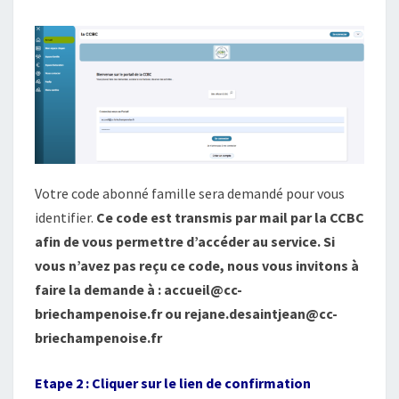
A
I
R
E
–
R
E
N
T
R
Votre code abonné famille sera demandé pour vous
É
identifier.
Ce code est transmis par mail par la CCBC
E
afin de vous permettre d’accéder au service. Si
S
C
vous n’avez pas reçu ce code, nous vous invitons à
O
faire la demande à : accueil@cc-
L
briechampenoise.fr ou rejane.desaintjean@cc-
A
briechampenoise.fr
I
R
E
Etape 2 : Cliquer sur le lien de confirmation
2