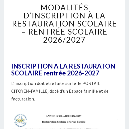
M
MODALITÉS
O
D
D’INSCRIPTION À LA
A
RESTAURATION SCOLAIRE
L
– RENTRÉE SCOLAIRE
I
2026/2027
T
É
S
D
’
INSCRIPTION A LA RESTAURATON
I
SCOLAIRE rentrée 2026-2027
N
S
L’inscription doit être faite sur le le PORTAIL
C
CITOYEN-FAMILLE, doté d’un Espace famille et de
R
facturation.
I
P
T
I
O