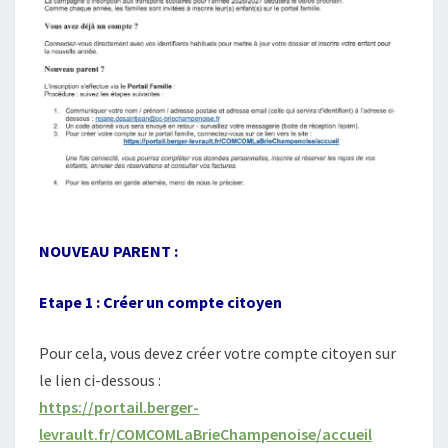
N
À
L
A
R
E
S
T
A
U
R
NOUVEAU PARENT :
A
T
Etape 1 : Créer un compte citoyen
I
O
N
Pour cela, vous devez créer votre compte citoyen sur
S
le lien ci-dessous :
C
https://portail.berger-
O
levrault.fr/COMCOMLaBrieChampenoise/accueil
L