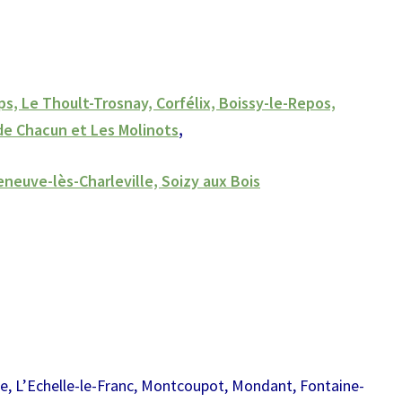
D
R
I
E
R
s, Le Thoult-Trosnay, Corfélix, Boissy-le-Repos,
S
de Chacun et Les Molinots
,
D
E
leneuve-lès-Charleville, Soizy aux Bois
C
O
L
L
E
C
T
E
2
0
e, L’Echelle-le-Franc, Montcoupot, Mondant, Fontaine-