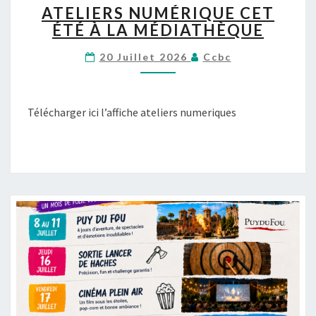
ATELIERS NUMÉRIQUE CET
T
ÉTÉ À LA MÉDIATHÈQUE
E
L
20 Juillet 2026
Ccbc
I
E
R
S
Télécharger ici l’affiche ateliers numeriques
N
U
M
É
R
I
Q
U
E
C
E
T
É