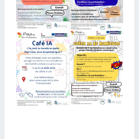
O
Û
T
A