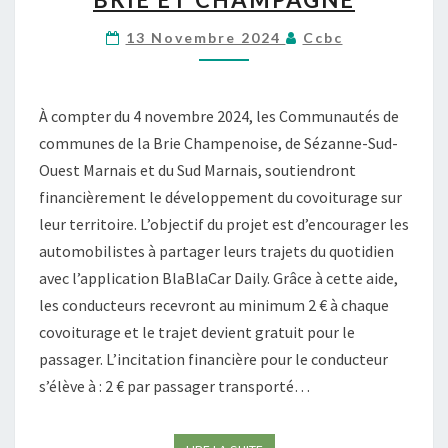
U
L
R
I
13 Novembre 2024
Ccbc
A
Q
G
U
E
E
À compter du 4 novembre 2024, les Communautés de
G
S
communes de la Brie Champenoise, de Sézanne-Sud-
R
D
A
E
Ouest Marnais et du Sud Marnais, soutiendront
T
L
financièrement le développement du covoiturage sur
U
A
leur territoire. L’objectif du projet est d’encourager les
I
M
automobilistes à partager leurs trajets du quotidien
T
A
avec l’application BlaBlaCar Daily. Grâce à cette aide,
S
R
U
N
les conducteurs recevront au minimum 2 € à chaque
R
E
covoiturage et le trajet devient gratuit pour le
B
passager. L’incitation financière pour le conducteur
L
s’élève à : 2 € par passager transporté…
A
B
L