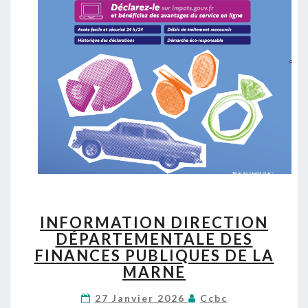
O
C
A
L
E
S
E
N
L
I
G
N
E
I
INFORMATION DIRECTION
N
DÉPARTEMENTALE DES
F
FINANCES PUBLIQUES DE LA
O
R
MARNE
M
A
27 Janvier 2026
Ccbc