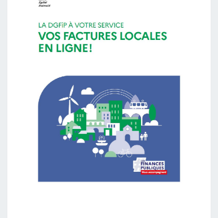
S
D
U
M
O
I
S
D
E
J
U
I
L
L
E
T