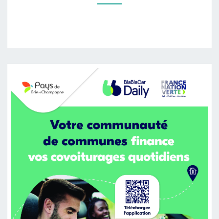
T
I
O
N
D
I
R
E
C
T
I
O
N
D
É
P
A
R
T
E