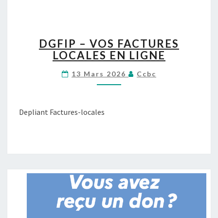
D
DGFIP – VOS FACTURES
G
LOCALES EN LIGNE
F
I
13 Mars 2026
Ccbc
P
–
V
O
Depliant Factures-locales
S
F
A
C
T
U
R
E
S
L