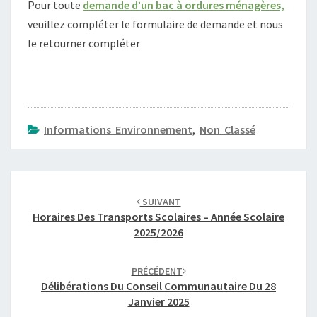
Pour toute
demande d’un bac à ordures ménagères,
I
R
veuillez compléter le formulaire de demande et nous
E
le retourner compléter
D
E
M
A
N
Informations Environnement
,
Non Classé
D
E
D
Navigation
’
U
d'article
SUIVANT
N
Horaires Des Transports Scolaires – Année Scolaire
B
2025/2026
A
C
À
PRÉCÉDENT
Délibérations Du Conseil Communautaire Du 28
O
Janvier 2025
R
D