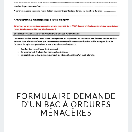
F
FORMULAIRE DEMANDE
O
R
D’UN BAC À ORDURES
M
MÉNAGÈRES
U
L
A