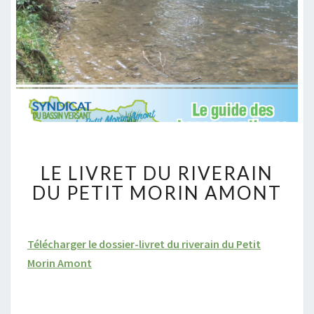
L
LE LIVRET DU RIVERAIN
E
L
DU PETIT MORIN AMONT
I
V
R
Télécharger le dossier-livret du riverain du Petit
E
Morin Amont
T
D
U
R