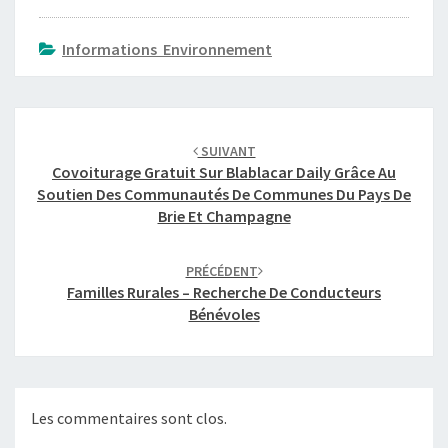
I
V
Informations Environnement
E
R
A
Navigation
I
d'article
N
SUIVANT
D
Covoiturage Gratuit Sur Blablacar Daily Grâce Au
U
Soutien Des Communautés De Communes Du Pays De
P
Brie Et Champagne
E
T
PRÉCÉDENT
I
Familles Rurales – Recherche De Conducteurs
T
Bénévoles
M
O
R
I
N
Les commentaires sont clos.
A